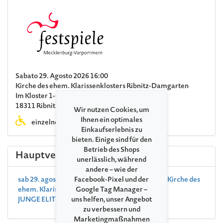
Sabato 29. Agosto 2026 16:00
Kirche des ehem. Klarissenklosters Ribnitz-Damgarten
Im Kloster 1-2
18311 Ribnitz-Damgarten
Wir nutzen Cookies, um
Ihnen ein optimales
einzelne Stufen
Einkaufserlebnis zu
bieten. Einige sind für den
Betrieb des Shops
Hauptveranstaltung
unerlässlich, während
andere – wie der
sab 29. agosto 2026, 18:00 , Ribnitz-Damgarten Kirche des
Facebook-Pixel und der
ehem. Klarissenklosters Ribnitz-Damgarten
Google Tag Manager –
JUNGE ELITE Arsenii Moon
uns helfen, unser Angebot
zu verbessern und
Marketingmaßnahmen