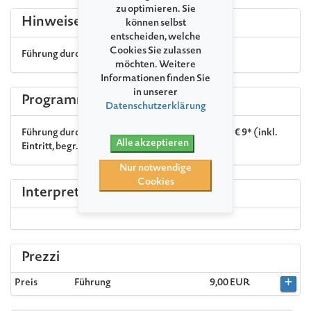
zu optimieren. Sie
Hinweise
können selbst
entscheiden, welche
Cookies Sie zulassen
Führung durch das Deutsche Bernsteinmuseum
möchten. Weitere
Informationen finden Sie
in unserer
Programma
Datenschutzerklärung
Führung durch das Deutsche Bernsteinmuseum · € 9* (inkl.
Alle akzeptieren
Eintritt, begr. Kapazität)
Nur notwendige
Cookies
Interpreti
Prezzi
Preis
Führung
9,00 EUR