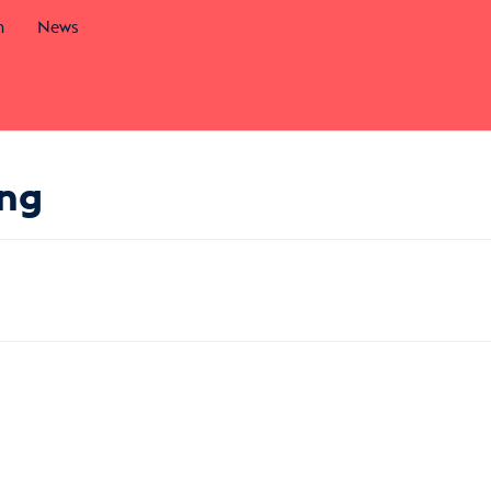
m
News
ung