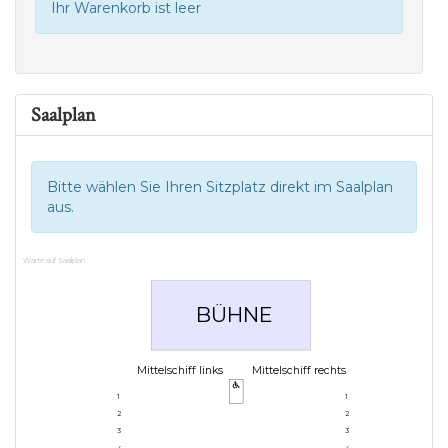
Ihr Warenkorb ist leer
Saalplan
Bitte wählen Sie Ihren Sitzplatz direkt im Saalplan
aus.
Warte auf Saalplan
BÜHNE
Mittelschiff links
Mittelschiff rechts
1
1
2
2
3
3
4
4