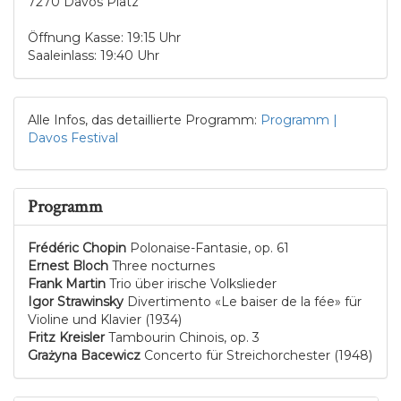
7270 Davos Platz
Öffnung Kasse: 19:15 Uhr
Saaleinlass: 19:40 Uhr
Alle Infos, das detaillierte Programm:
Programm |
Davos Festival
Programm
Frédéric Chopin
Polonaise-Fantasie, op. 61
Ernest Bloch
Three nocturnes
Frank Martin
Trio über irische Volkslieder
Igor Strawinsky
Divertimento «Le baiser de la fée» für
Violine und Klavier (1934)
Fritz Kreisler
Tambourin Chinois, op. 3
Grażyna Bacewicz
Concerto für Streichorchester (1948)