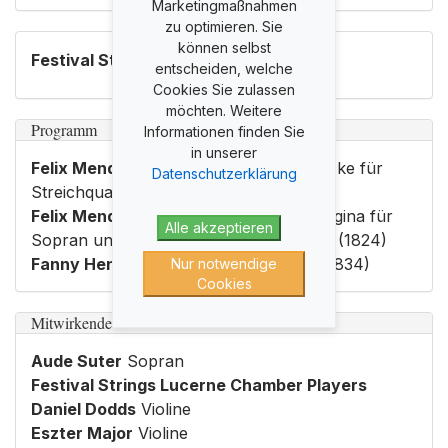
Marketingmaßnahmen
zu optimieren. Sie
können selbst
Festival Strings Lucerne > Chamber
entscheiden, welche
Cookies Sie zulassen
möchten. Weitere
Programm
Informationen finden Sie
in unserer
Felix Mendelssohn Bartholdy
Vier Stücke für
Datenschutzerklärung
Streichquartett op. 81 (1827–1847)
Felix Mendelssohn Bartholdy
Salve Regina für
Alle akzeptieren
Sopran und Streicher Es-Dur MWV C 2 (1824)
Fanny Hensel
Streichquartett Es-Dur (1834)
Nur notwendige
Cookies
Mitwirkende
Aude Suter
Sopran
Festival Strings Lucerne Chamber Players
Daniel Dodds
Violine
Eszter Major
Violine