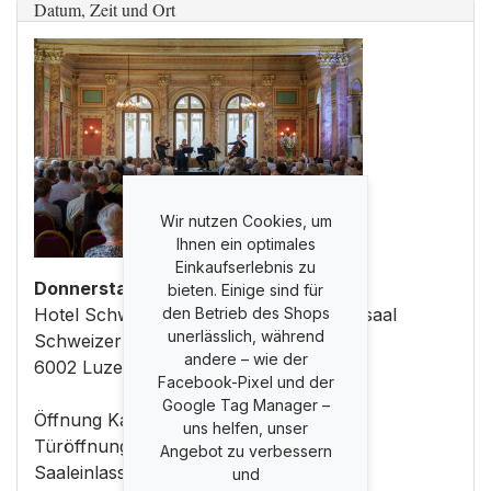
Datum, Zeit und Ort
Wir nutzen Cookies, um
Ihnen ein optimales
Einkaufserlebnis zu
Donnerstag 02. April 2026 18:00
bieten. Einige sind für
Hotel Schweizerhof Luzern - Zeugheersaal
den Betrieb des Shops
unerlässlich, während
Schweizerhofquai 3
andere – wie der
6002 Luzern
Facebook-Pixel und der
Google Tag Manager –
Öffnung Kasse: 17:00 Uhr
uns helfen, unser
Türöffnung: 17:00 Uhr
Angebot zu verbessern
Saaleinlass: 17:30 Uhr
und