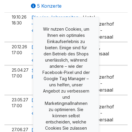
5 Konzerte
19.10.26
Die vier Jahreszeiten
Hotel
18:30
– einmal anders
Schweizerhof
Wir nutzen Cookies, um
«Herbst»
Luzern -
Ihnen ein optimales
Zeugheersaal
Einkaufserlebnis zu
20.12.26
Die vier Jahreszeiten
MaiHof,
bieten. Einige sind für
17:00
– einmal anders
Kirchensaal
den Betrieb des Shops
«Winter»
unerlässlich, während
andere – wie der
25.04.27
Steinway
Hotel
Facebook-Pixel und der
17:00
Prizewinner Concert
Schweizerhof
Google Tag Manager –
Luzern -
uns helfen, unser
Zeugheersaal
Angebot zu verbessern
und
23.05.27
Die vier Jahreszeiten
Hotel
Marketingmaßnahmen
17:00
– einmal anders
Schweizerhof
zu optimieren. Sie
«Frühling»
Luzern -
können selbst
Zeugheersaal
entscheiden, welche
Cookies Sie zulassen
27.06.27
Die vier Jahreszeiten
Hotel