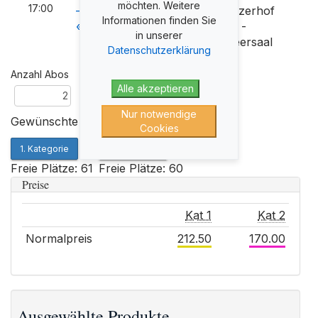
möchten. Weitere
17:00
– einmal anders
Schweizerhof
Informationen finden Sie
«Sommer»
Luzern -
in unserer
Zeugheersaal
Datenschutzerklärung
Anzahl Abos
Alle akzeptieren
Nur notwendige
Gewünschte Kategorie
Cookies
1. Kategorie
2. Kategorie
Freie Plätze: 61
Freie Plätze: 60
Preise
Kat 1
Kat 2
Normalpreis
212.50
170.00
Ausgewählte Produkte