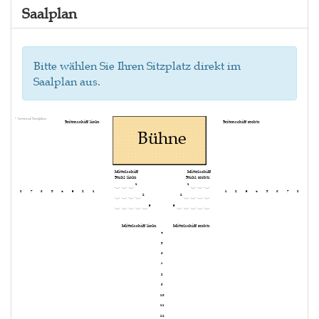
Saalplan
Bitte wählen Sie Ihren Sitzplatz direkt im
Saalplan aus.
Warte auf Saalplan
Seitenschiff links
Seitenschiff rechts
Bühne
Mittelschiff
Mittelschiff
Stuhl links
Stuhl rechts
1
1
8
7
6
5
4
3
2
1
1
2
3
4
5
6
7
8
2
2
3
3
Mittelschiff links
Mittelschiff rechts
4
5
6
7
8
9
10
11
12