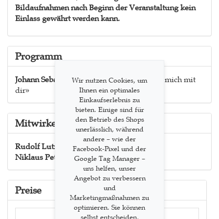
Bildaufnahmen nach Beginn der Veranstaltung kein
Einlass gewährt werden kann.
Programm
Johann Sebastian Bach
BWV 133 «Ich freue mich mit
Wir nutzen Cookies, um
dir»
Ihnen ein optimales
Einkaufserlebnis zu
bieten. Einige sind für
den Betrieb des Shops
Mitwirkende
unerlässlich, während
andere – wie der
Rudolf Lutz
Werkeinführung
Facebook-Pixel und der
Niklaus Peter
Werkeinführung
Google Tag Manager –
uns helfen, unser
Angebot zu verbessern
und
Preise
Marketingmaßnahmen zu
optimieren. Sie können
selbst entscheiden,