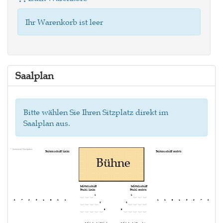
Ihr Warenkorb ist leer
Saalplan
Bitte wählen Sie Ihren Sitzplatz direkt im
Saalplan aus.
Warte auf Saalplan
Seitenschiff links
Seitenschiff rechts
Bühne
Mittelschiff
Mittelschiff
Stuhl links
Stuhl rechts
1
1
8
7
6
5
4
3
2
1
1
2
3
4
5
6
7
8
2
2
3
3