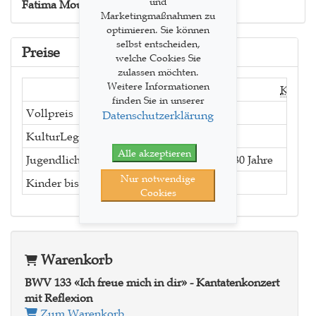
und
Fatima Moumouni
Reflexion
Marketingmaßnahmen zu
optimieren. Sie können
selbst entscheiden,
Preise
welche Cookies Sie
zulassen möchten.
Weitere Informationen
Kat. A
finden Sie in unserer
Vollpreis
60.00
Datenschutzerklärung
KulturLegi
60.00
Alle akzeptieren
Jugendliche bis 25 Jahre, Studierende bis 30 Jahre
60.00
Nur notwendige
Kinder bis 12 Jahre
10.00
Cookies
Warenkorb
BWV 133 «Ich freue mich in dir» - Kantatenkonzert
mit Reflexion
Zum Warenkorb