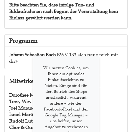
Bitte beachten Sie, dass infolge Ton- und
Bildaufnahmen nach Beginn der Veranstaltung kein
Einlass gewährt werden kann.
Programm
Johann Sebastian Bach
BWV 133 «Ich freue mich mit
dir»
Wir nutzen Cookies, um
Ihnen ein optimales
Einkaufserlebnis zu
Mitwirkende
bieten. Einige sind für
den Betrieb des Shops
Dorothee Mields
Sopran
unerlässlich, während
Terry Wey
Altus
andere – wie der
Joël Morand
Tenor
Facebook-Pixel und der
Israel Martins
Bass
Google Tag Manager –
Rudolf Lutz
Leitung & Werkeinführung
uns helfen, unser
Angebot zu verbessern
Chor & Orchester der J. S. Bach-Stiftung