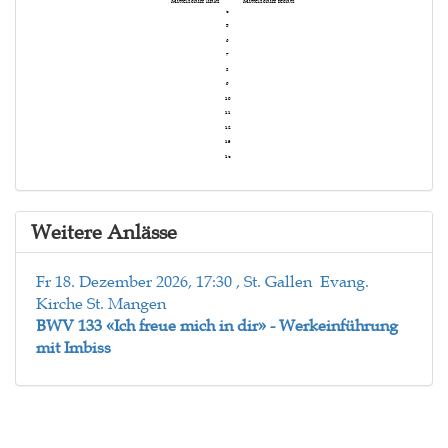
Mittelschiff links
Mittelschiff rechts
4
5
6
7
8
9
10
11
12
13
14
Weitere Anlässe
Fr 18. Dezember 2026, 17:30 , St. Gallen Evang.
Kirche St. Mangen
BWV 133 «Ich freue mich in dir» - Werkeinführung
mit Imbiss