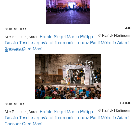
5MB
28.05.18 10:11
© Patrick Hürlimann
Harald Siegel
Martin Philipp
Alte Reithalle, Aarau
Tassilo Tesche
argovia philharmonic
Lorenz Pauli
Mélanie Adami
Chasper-Curò Mani
download
3.83MB
28.05.18 10:18
© Patrick Hürlimann
Harald Siegel
Martin Philipp
Alte Reithalle, Aarau
Tassilo Tesche
argovia philharmonic
Lorenz Pauli
Mélanie Adami
Chasper-Curò Mani