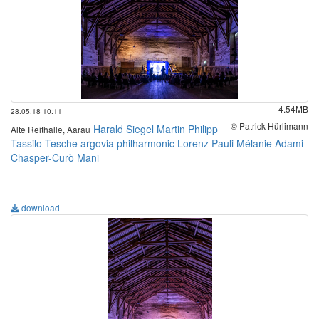
4.54MB
28.05.18 10:11
© Patrick Hürlimann
Harald Siegel
Martin Philipp
Alte Reithalle, Aarau
Tassilo Tesche
argovia philharmonic
Lorenz Pauli
Mélanie Adami
Chasper-Curò Mani
download