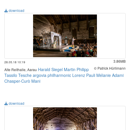
download
3.86MB
28.05.18 10:19
© Patrick Hürlimann
Harald Siegel
Martin Philipp
Alte Reithalle, Aarau
Tassilo Tesche
argovia philharmonic
Lorenz Pauli
Mélanie Adami
Chasper-Curò Mani
download