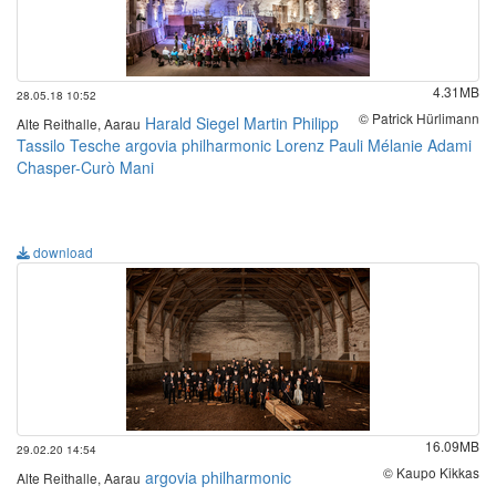
4.31MB
28.05.18 10:52
© Patrick Hürlimann
Harald Siegel
Martin Philipp
Alte Reithalle, Aarau
Tassilo Tesche
argovia philharmonic
Lorenz Pauli
Mélanie Adami
Chasper-Curò Mani
download
16.09MB
29.02.20 14:54
© Kaupo Kikkas
argovia philharmonic
Alte Reithalle, Aarau