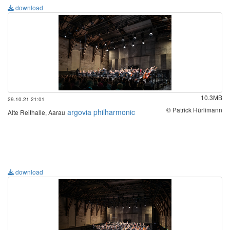
download
10.3MB
29.10.21 21:01
© Patrick Hürlimann
argovia philharmonic
Alte Reithalle, Aarau
download