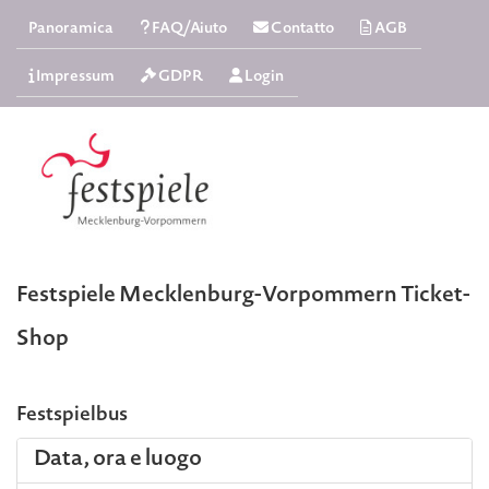
Panoramica
FAQ/Aiuto
Contatto
AGB
Impressum
GDPR
Login
Festspiele Mecklenburg-Vorpommern Ticket-
Shop
Festspielbus
Data, ora e luogo