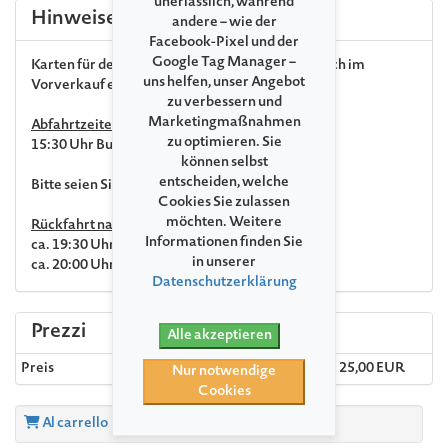
unerlässlich, während
Hinweise
andere – wie der
Facebook-Pixel und der
Google Tag Manager –
Karten für den Festspielbus können ausschließlich im
uns helfen, unser Angebot
Vorverkauf erworben werden.
zu verbessern und
Marketingmaßnahmen
Abfahrtzeiten:
zu optimieren. Sie
15:30 Uhr Busbahnhof Waren
können selbst
entscheiden, welche
Bitte seien Sie 10min vor Abfahrt am Bahnhof.
Cookies Sie zulassen
möchten. Weitere
Rückfahrt nach dem Konzert
Informationen finden Sie
ca. 19:30 Uhr Abfahrt Ulrichshusen
in unserer
ca. 20:00 Uhr Ankunft Busbahnhof Waren
Datenschutzerklärung
Prezzi
Alle akzeptieren
Preis
Vollpreis
25,00 EUR
Nur notwendige
Cookies
Al carrello